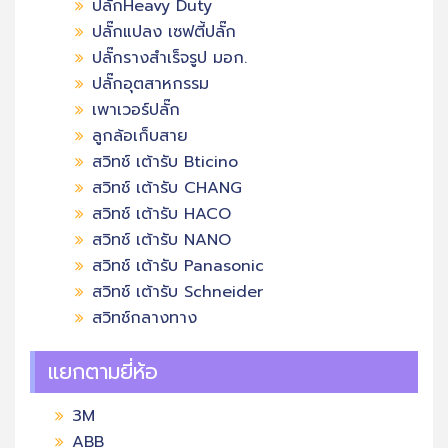
ปลั๊กHeavy Duty
ปลั๊กแปลง เซฟตี้ปลั๊ก
ปลั๊กรางสำเร็จรูป มอก.
ปลั๊กอุตสาหกรรม
เพาเวอร์ปลั๊ก
ลูกล้อเก็บสาย
สวิทช์ เต้ารับ Bticino
สวิทช์ เต้ารับ CHANG
สวิทช์ เต้ารับ HACO
สวิทช์ เต้ารับ NANO
สวิทช์ เต้ารับ Panasonic
สวิทช์ เต้ารับ Schneider
สวิทช์กลางทาง
แยกตามยี่ห้อ
3M
ABB