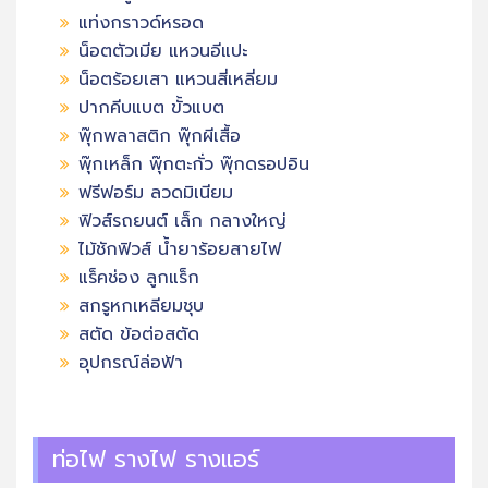
แท่งกราวด์หรอด
น็อตตัวเมีย แหวนอีแปะ
น็อตร้อยเสา แหวนสี่เหลี่ยม
ปากคีบแบต ขั้วแบต
พุ๊กพลาสติก พุ๊กผีเสื้อ
พุ๊กเหล็ก พุ๊กตะกั่ว พุ๊กดรอปอิน
ฟรีฟอร์ม ลวดมิเนียม
ฟิวส์รถยนต์ เล็ก กลางใหญ่
ไม้ชักฟิวส์ น้ำยาร้อยสายไฟ
แร็คช่อง ลูกแร็ก
สกรูหกเหลียมชุบ
สตัด ข้อต่อสตัด
อุปกรณ์ล่อฟ้า
ท่อไฟ รางไฟ รางแอร์