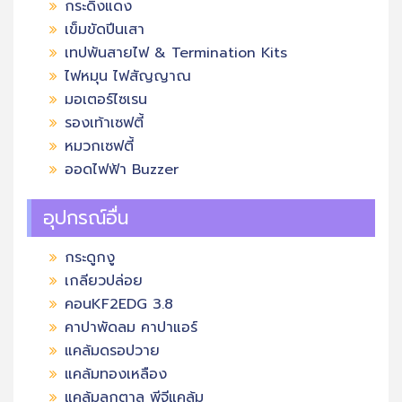
กระดิ่งแดง
เข็มขัดปีนเสา
เทปพันสายไฟ & Termination Kits
ไฟหมุน ไฟสัญญาณ
มอเตอร์ไซเรน
รองเท้าเซฟตี้
หมวกเซฟตี้
ออดไฟฟ้า Buzzer
อุปกรณ์อื่น
กระดูกงู
เกลียวปล่อย
คอนKF2EDG 3.8
คาปาพัดลม คาปาแอร์
แคล้มดรอปวาย
แคล้มทองเหลือง
แคล้มลูกตาล พีจีแคล้ม