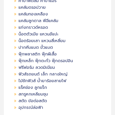
คาปาพัดลม คาปาแอร์
แคล้มดรอปวาย
แคล้มทองเหลือง
แคล้มลูกตาล พีจีแคล้ม
แท่งกราวด์หรอด
น็อตตัวเมีย แหวนอีแปะ
น็อตร้อยเสา แหวนสี่เหลี่ยม
ปากคีบแบต ขั้วแบต
พุ๊กพลาสติก พุ๊กผีเสื้อ
พุ๊กเหล็ก พุ๊กตะกั่ว พุ๊กดรอปอิน
ฟรีฟอร์ม ลวดมิเนียม
ฟิวส์รถยนต์ เล็ก กลางใหญ่
ไม้ชักฟิวส์ น้ำยาร้อยสายไฟ
แร็คช่อง ลูกแร็ก
สกรูหกเหลียมชุบ
สตัด ข้อต่อสตัด
อุปกรณ์ล่อฟ้า