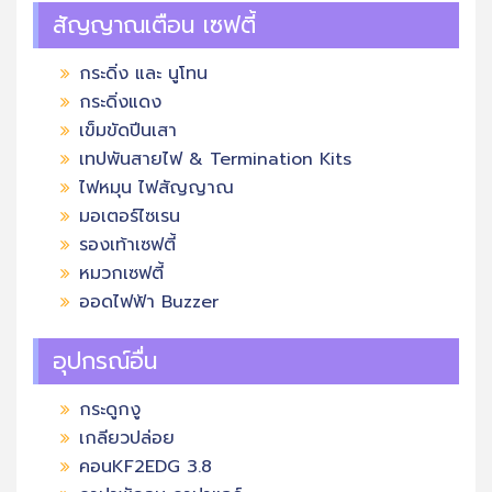
สัญญาณเตือน เซฟตี้
กระดิ่ง และ นูโทน
กระดิ่งแดง
เข็มขัดปีนเสา
เทปพันสายไฟ & Termination Kits
ไฟหมุน ไฟสัญญาณ
มอเตอร์ไซเรน
รองเท้าเซฟตี้
หมวกเซฟตี้
ออดไฟฟ้า Buzzer
อุปกรณ์อื่น
กระดูกงู
เกลียวปล่อย
คอนKF2EDG 3.8