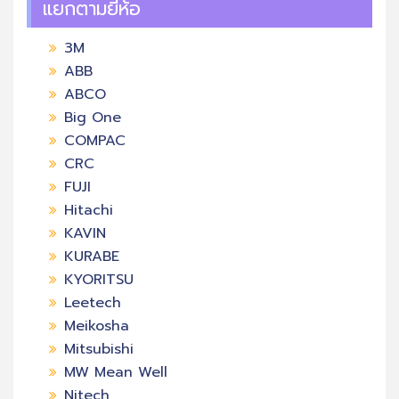
แยกตามยี่ห้อ
3M
ABB
ABCO
Big One
COMPAC
CRC
FUJI
Hitachi
KAVIN
KURABE
KYORITSU
Leetech
Meikosha
Mitsubishi
MW Mean Well
Nitech