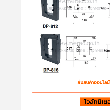
สั่งสินค้าออนไลน์ไ
โวล์ทมิเต