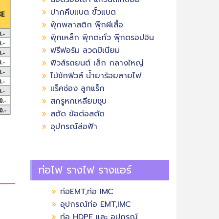
ปากคีบแบต ขั้วแบต
พุ๊กพลาสติก พุ๊กผีเสื้อ
พุ๊กเหล็ก พุ๊กตะกั่ว พุ๊กดรอปอิน
ฟรีฟอร์ม ลวดมิเนียม
ฟิวส์รถยนต์ เล็ก กลางใหญ่
ไม้ชักฟิวส์ น้ำยาร้อยสายไฟ
แร็คช่อง ลูกแร็ก
สกรูหกเหลียมชุบ
สตัด ข้อต่อสตัด
อุปกรณ์ล่อฟ้า
ท่อไฟ รางไฟ รางแอร์
ท่อEMT,ท่อ IMC
อุปกรณ์ท่อ EMT,IMC
ท่อ HDPE และ อุปกรณ์