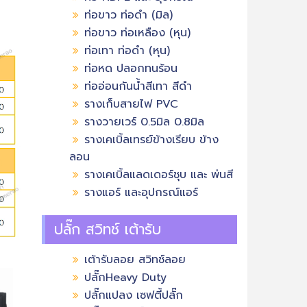
ท่อขาว ท่อดำ (มิล)
ท่อขาว ท่อเหลือง (หุน)
ท่อเทา ท่อดำ (หุน)
ท่อหด ปลอกทนร้อน
ท่ออ่อนกันน้ำสีเทา สีดำ
รางเก็บสายไฟ PVC
รางวายเวร์ 0.5มิล 0.8มิล
รางเคเบิ้ลเทรย์ข้างเรียบ ข้าง
ลอน
รางเคเบิ้ลแลดเดอร์ชุบ และ พ่นสี
รางแอร์ และอุปกรณ์แอร์
ปลั๊ก สวิทช์ เต้ารับ
เต้ารับลอย สวิทช์ลอย
ปลั๊กHeavy Duty
ปลั๊กแปลง เซฟตี้ปลั๊ก