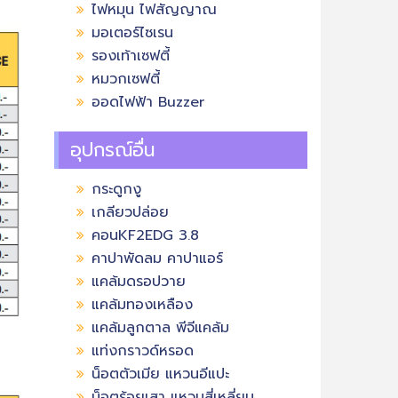
ไฟหมุน ไฟสัญญาณ
มอเตอร์ไซเรน
รองเท้าเซฟตี้
หมวกเซฟตี้
ออดไฟฟ้า Buzzer
อุปกรณ์อื่น
กระดูกงู
เกลียวปล่อย
คอนKF2EDG 3.8
คาปาพัดลม คาปาแอร์
แคล้มดรอปวาย
แคล้มทองเหลือง
แคล้มลูกตาล พีจีแคล้ม
แท่งกราวด์หรอด
น็อตตัวเมีย แหวนอีแปะ
น็อตร้อยเสา แหวนสี่เหลี่ยม