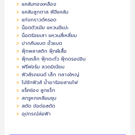
แคล้มทองเหลือง
แคล้มลูกตาล พีจีแคล้ม
แท่งกราวด์หรอด
น็อตตัวเมีย แหวนอีแปะ
น็อตร้อยเสา แหวนสี่เหลี่ยม
ปากคีบแบต ขั้วแบต
พุ๊กพลาสติก พุ๊กผีเสื้อ
พุ๊กเหล็ก พุ๊กตะกั่ว พุ๊กดรอปอิน
ฟรีฟอร์ม ลวดมิเนียม
ฟิวส์รถยนต์ เล็ก กลางใหญ่
ไม้ชักฟิวส์ น้ำยาร้อยสายไฟ
แร็คช่อง ลูกแร็ก
สกรูหกเหลียมชุบ
สตัด ข้อต่อสตัด
อุปกรณ์ล่อฟ้า