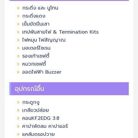
กระดิ่ง และ นูโทน
กระดิ่งแดง
เข็มขัดปีนเสา
เทปพันสายไฟ & Termination Kits
ไฟหมุน ไฟสัญญาณ
มอเตอร์ไซเรน
รองเท้าเซฟตี้
หมวกเซฟตี้
ออดไฟฟ้า Buzzer
อุปกรณ์อื่น
กระดูกงู
เกลียวปล่อย
คอนKF2EDG 3.8
คาปาพัดลม คาปาแอร์
แคล้มดรอปวาย